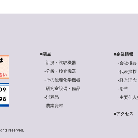
■
製品
■
企業情報
-
計測・試験機器
-
会社概要
-
分析・検査機器
-
代表挨拶
-
その他理化学機器
-
経営理念
-
研究室設備・備品
-
沿革
-
消耗品
-
主要仕入
-
農業資材
■
アクセス
hts reserved.