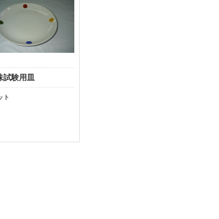
味試験用皿
ット