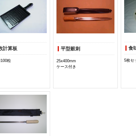
食
数計算板
平型穀刺
5枚セ
100粒
25x400mm
ケース付き