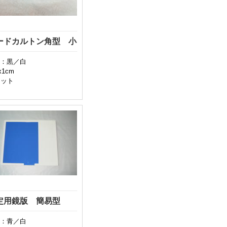
ードカルトン角型 小
：黒／白
x1cm
セット
定用鏡版 簡易型
：青／白