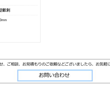
型穀刺
70mm