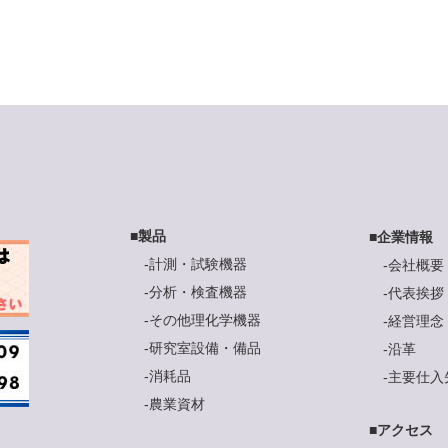
■
製品
■
企業情報
-
計測・試験機器
-
会社概要
-
分析・検査機器
-
代表挨拶
-
その他理化学機器
-
経営理念
-
研究室設備・備品
-
沿革
-
消耗品
-
主要仕入
-
農業資材
■
アクセス