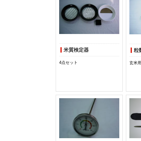
米質検定器
粒
4点セット
玄米用