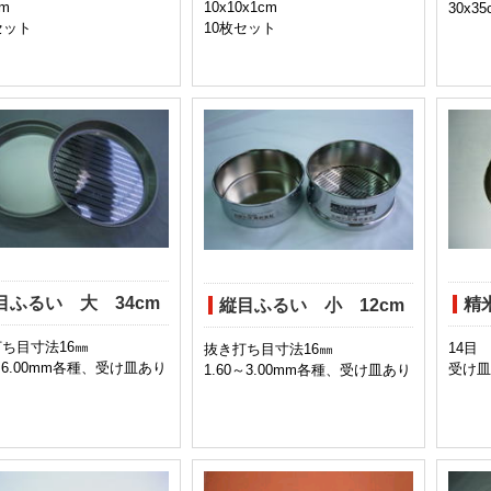
cm
10x10x1cm
30x35
セット
10枚セット
目ふるい 大 34cm
精
縦目ふるい 小 12cm
ち目寸法16㎜
14目 
抜き打ち目寸法16㎜
0～6.00mm各種、受け皿あり
受け皿
1.60～3.00mm各種、受け皿あり