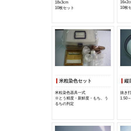
16x2
18x3cm
10枚
10枚セット
米粒染色セット
縦
米粒染色器具一式
抜き打
※とう精度・新鮮度・もち、う
1.5
るちの判定