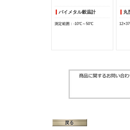
丸
バイメタル穀温計
12×3
測定範囲：-10℃～50℃